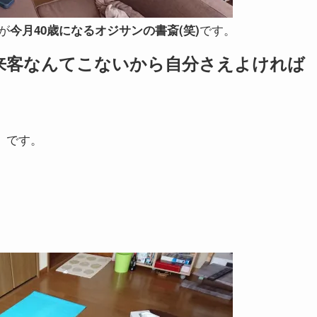
が
です。
今月40歳になるオジサンの書斎(笑)
来客なんてこないから自分さえよければ
』
です。