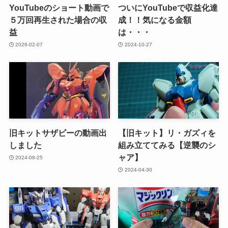
YouTubeのショート動画で
ついにYouTubeで収益化達
５万回再生された場合の収
成！！気になる金額
益
は・・・
2026-02-07
2024-10-27
旧キットサザビーの動画出
【旧キット】リ・ガズィを
しました
組み立ててみる【逆襲のシ
ャア】
2024-08-25
2024-04-30