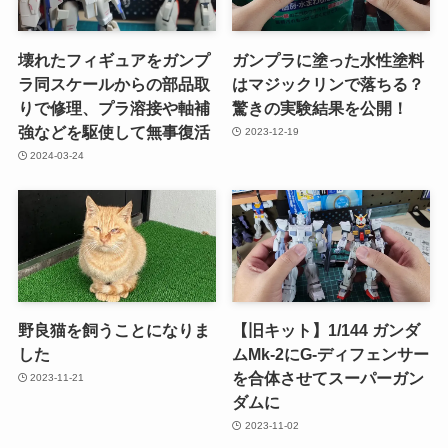
壊れたフィギュアをガンプ
ガンプラに塗った水性塗料
ラ同スケールからの部品取
はマジックリンで落ちる？
りで修理、プラ溶接や軸補
驚きの実験結果を公開！
強などを駆使して無事復活
2023-12-19
2024-03-24
野良猫を飼うことになりま
【旧キット】1/144 ガンダ
した
ムMk-2にG-ディフェンサー
を合体させてスーパーガン
2023-11-21
ダムに
2023-11-02