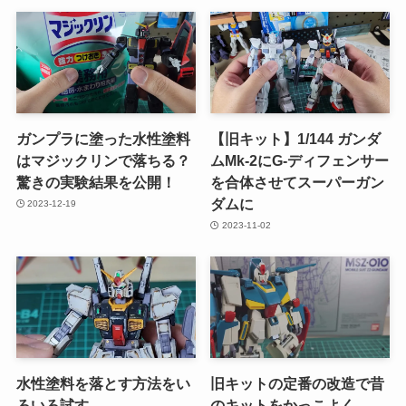
ガンプラに塗った水性塗料
【旧キット】1/144 ガンダ
はマジックリンで落ちる？
ムMk-2にG-ディフェンサー
驚きの実験結果を公開！
を合体させてスーパーガン
ダムに
2023-12-19
2023-11-02
水性塗料を落とす方法をい
旧キットの定番の改造で昔
ろいろ試す
のキットをかっこよく