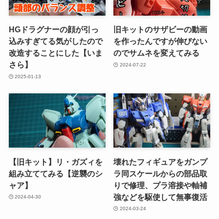
HGドラグナーの顔が引っ
旧キットのサザビーの動画
込みすぎてる気がしたので
を作ったんですが伸びない
改造することにした【いま
のでサムネを変えてみる
さら】
2024-07-22
2025-01-13
【旧キット】リ・ガズィを
壊れたフィギュアをガンプ
組み立ててみる【逆襲のシ
ラ同スケールからの部品取
ャア】
りで修理、プラ溶接や軸補
強などを駆使して無事復活
2024-04-30
2024-03-24