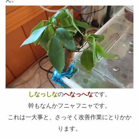
しなっしな
の
へなっへな
です。
幹もなんかフニャフニャです。
これは一大事と、さっそく改善作業にとりかか
ります。