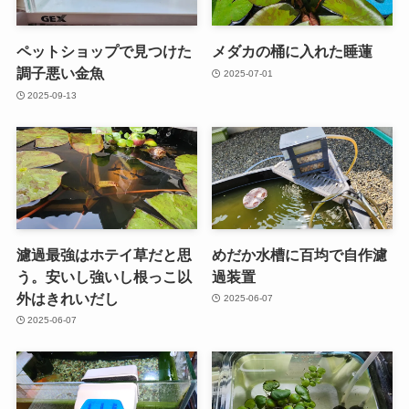
ペットショップで見つけた
メダカの桶に入れた睡蓮
調子悪い金魚
2025-07-01
2025-09-13
濾過最強はホテイ草だと思
めだか水槽に百均で自作濾
う。安いし強いし根っこ以
過装置
外はきれいだし
2025-06-07
2025-06-07