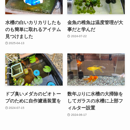
水槽の白いカリカリしたも
金魚の稚魚は温度管理が大
のも簡単に取れるアイテム
事だと学んだ
見つけました
2024-07-22
2025-04-13
ドブ臭いメダカのビオトー
数年ぶりに水槽の大掃除を
プのために自作濾過装置を
してガラスの水槽に上部フ
ィルター設置
2024-07-15
2024-06-17