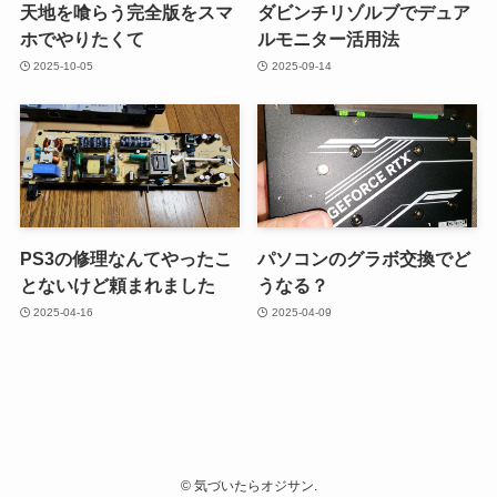
天地を喰らう完全版をスマ
ダビンチリゾルブでデュア
ホでやりたくて
ルモニター活用法
2025-10-05
2025-09-14
PS3の修理なんてやったこ
パソコンのグラボ交換でど
とないけど頼まれました
うなる？
2025-04-16
2025-04-09
©
気づいたらオジサン.