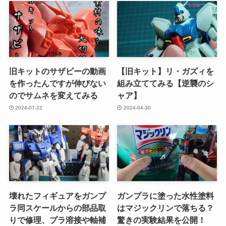
旧キットのサザビーの動画
【旧キット】リ・ガズィを
を作ったんですが伸びない
組み立ててみる【逆襲のシ
のでサムネを変えてみる
ャア】
2024-07-22
2024-04-30
壊れたフィギュアをガンプ
ガンプラに塗った水性塗料
ラ同スケールからの部品取
はマジックリンで落ちる？
りで修理、プラ溶接や軸補
驚きの実験結果を公開！