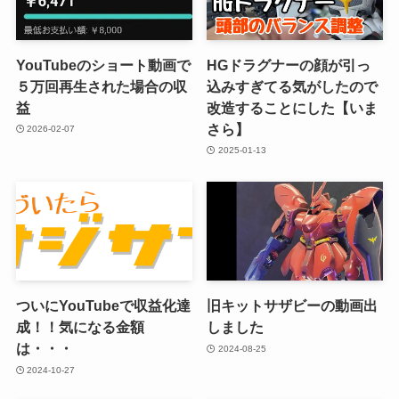
YouTubeのショート動画で
HGドラグナーの顔が引っ
５万回再生された場合の収
込みすぎてる気がしたので
益
改造することにした【いま
さら】
2026-02-07
2025-01-13
ついにYouTubeで収益化達
旧キットサザビーの動画出
成！！気になる金額
しました
は・・・
2024-08-25
2024-10-27